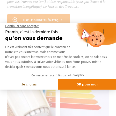
pour vos travaux existent) et éco-responsable (vous participez à la
transition énergétique). La Maison des Travaux...
LIRE LE GUIDE THÉMATIQUE
Continuer sans accepter
Promis, c'est la dernière fois
qu'on vous demande
Plateforme de Gestion du Consentement 
On est vraiment très content que le contenu de
notre site vous intéresse. Mais comme vous
Axeptio consent
n'avez pas encore fait votre choix en matière de cookies, on ne sait pas si
vous nous autorisez à suivre votre visite ou non. Vous pouvez même
décider quels services vous nous autorisez à lancer.
Consentements certifiés par
Je choisis
OK pour moi