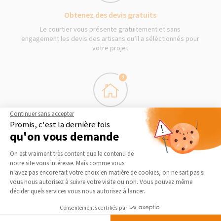
Obtenez des devis gratuits
Le courtier vous présente gratuitement et sans
engagement les devis des artisans qu’il a séléctionnés pour
votre projet
3
Continuer sans accepter
Démarrage des travaux
Promis, c'est la dernière fois
qu'on vous demande
Séléctionnez en toute liberté vos artisans et les travaux
peuvent commencer !
Plateforme de Gestion du Consentement 
On est vraiment très content que le contenu de
notre site vous intéresse. Mais comme vous
Axeptio consent
n'avez pas encore fait votre choix en matière de cookies, on ne sait pas si
DEMANDER UN DEVIS GRATUIT
vous nous autorisez à suivre votre visite ou non. Vous pouvez même
décider quels services vous nous autorisez à lancer.
Consentements certifiés par