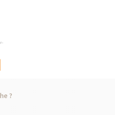
r-
he ?