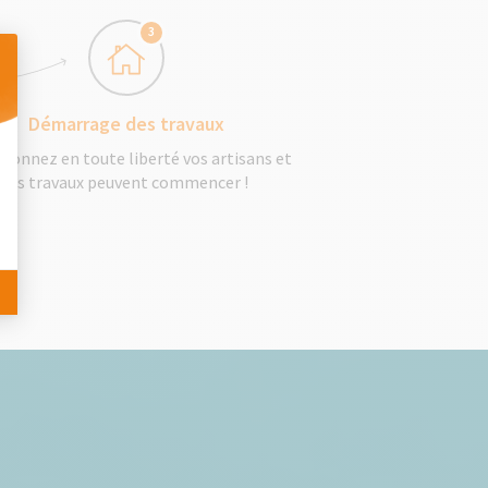
3
Démarrage des travaux
 Personnalisez vos Options
tionnez en toute liberté vos artisans et
les travaux peuvent commencer !