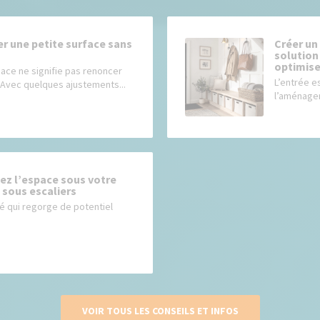
 une petite surface sans
Créer un
solution
optimise
pace ne signifie pas renoncer
L’entrée e
. Avec quelques ajustements...
l’aménagem
ez l’espace sous votre
 sous escaliers
é qui regorge de potentiel
VOIR TOUS LES CONSEILS ET INFOS