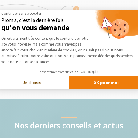
2
Continuer sans accepter
Promis, c'est la dernière fois
qu'on vous demande
Obtenez des devis gratuits
Plateforme de Gestion du Consentement :
On est vraiment très content que le contenu de notre
site vous intéresse. Mais comme vous n'avez pas
lise
Le courtier vous présente gratuitement et
Séléc
Axeptio consent
encore fait votre choix en matière de cookies, on ne sait pas si vous nous
otre
sans engagement les devis des artisans qu’il
autorisez à suivre votre visite ou non. Vous pouvez même décider quels services
a séléctionnés pour votre projet
vous nous autorisez à lancer.
Consentements certifiés par
DEMANDER UN DEVIS GRATUIT
Je choisis
OK pour moi
Nos derniers conseils et actus